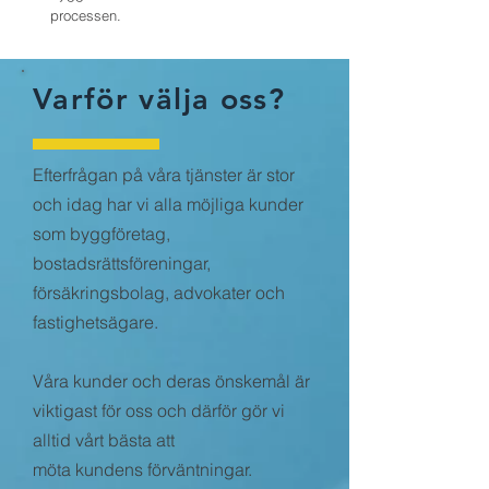
processen.
Varför välja oss?
Efterfrågan på våra tjänster är stor
och idag har vi alla möjliga kunder
som byggföretag,
bostadsrättsföreningar,
försäkringsbolag, advokater och
fastighetsägare.
Våra kunder och deras önskemål är
viktigast för oss och därför gör vi
alltid vårt bästa att
möta kundens förväntningar.