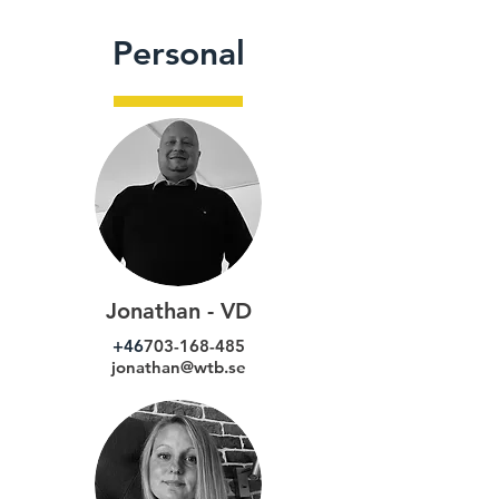
Personal
Jonathan - VD
+46
703-168-485
jonathan@wtb.se